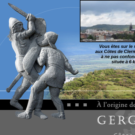
Vous
êtes
sur le 
aux Côtes de Clerm
à ne pas confond
située à 6